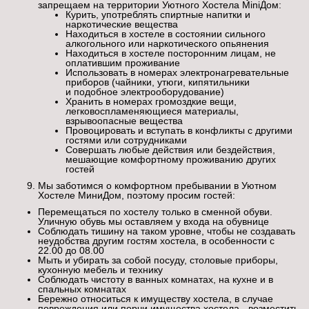
запрещаем на территории Уютного Хостела MiniДом:
Курить, употреблять спиртные напитки и
наркотические вещества
Находиться в хостеле в состоянии сильного
алкогольного или наркотического опьянения
Находиться в хостеле посторонним лицам, не
оплатившим проживание
Использовать в номерах электронагревательные
приборов (чайники, утюги, кипятильники
и подобное электрооборудование)
Хранить в номерах громоздкие вещи,
легковоспламеняющиеся материалы,
взрывоопасные вещества
Провоцировать и вступать в конфликты с другими
гостями или сотрудниками
Совершать любые действия или бездействия,
мешающие комфортному проживанию других
гостей
Мы заботимся о комфортном пребывании в Уютном
Хостеле МиниДом, поэтому просим гостей:
Перемещаться по хостелу только в сменной обуви.
Уличную обувь мы оставляем у входа на обувнице
Соблюдать тишину на таком уровне, чтобы не создавать
неудобства другим гостям хостела, в особенности с
22.00 до 08.00
Мыть и убирать за собой посуду, столовые приборы,
кухонную мебель и технику
Соблюдать чистоту в ванных комнатах, на кухне и в
спальных комнатах
Бережно относиться к имуществу хостела, в случае
повреждения или порчи имущества хостела - возместить