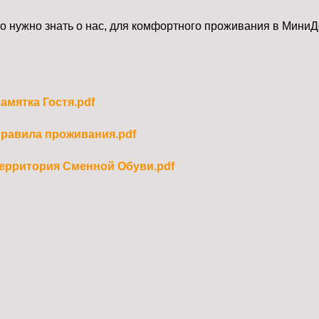
то нужно знать о нас, для комфортного проживания в МиниД
амятка Гостя.pdf
равила проживания.pdf
ерритория Сменной Обуви.pdf