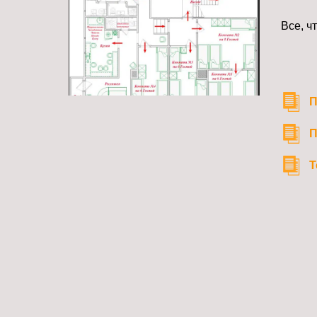
Все, ч
П
П
Т