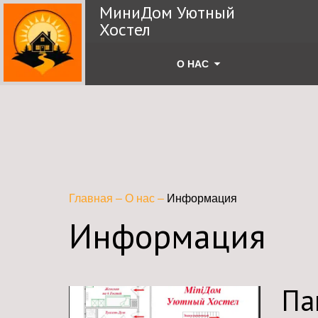
МиниДом Уютный
Хостел
О НАС
Главная
–
О нас
–
Информация
Информация
Па